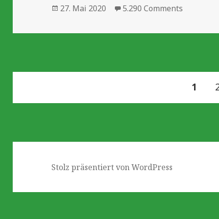
Veröffentlicht
27. Mai 2020
5.290 Comments
am
Seitennummerierung
SEITE
1
der
Beiträge
Stolz präsentiert von WordPress