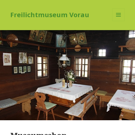
Freilichtmuseum Vorau
MENÜ
UND
WIDGETS